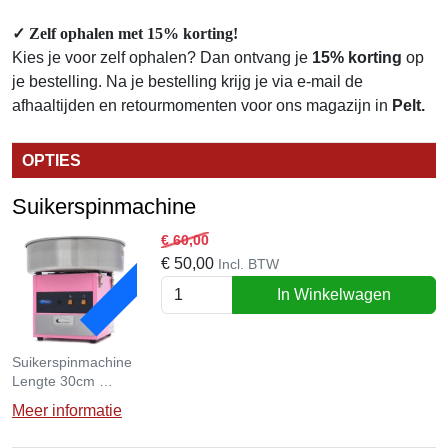
✓
Zelf ophalen met 15% korting!
Kies je voor zelf ophalen? Dan ontvang je
15% korting
op
je bestelling. Na je bestelling krijg je via e-mail de
afhaaltijden en retourmomenten voor ons magazijn in
Pelt.
OPTIES
Suikerspinmachine
ACTIE
€ 60,00
€
50,00
Incl. BTW
In Winkelwagen
Suikerspinmachine
Lengte 30cm
Breedte 30cm
Meer informatie
Hoogte 50cm