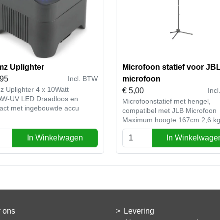
z Uplighter
Microfoon statief voor JB
,95
microfoon
Incl. BTW
 Uplighter 4 x 10Watt
€
5,00
Inc
 LED Draadloos en
Microfoonstatief met hengel,
act met ingebouwde accu
compatibel met JLB Microfoon
Maximum hoogte 167cm 2,6 k
In Winkelwagen
In Winkelwage
 ons
Levering