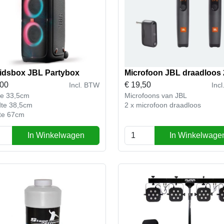
idsbox JBL Partybox
Microfoon JBL draadloos 
,00
€
19,50
Incl. BTW
Inc
te 33,5cm
Microfoons van JBL
dte 38,5cm
2 x microfoon draadloos
te 67cm
In Winkelwagen
In Winkelwage