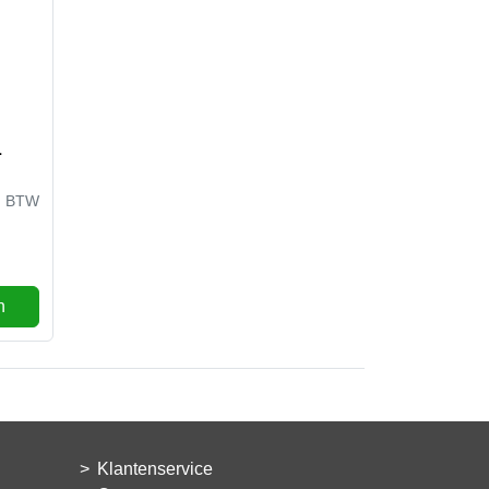
L
l. BTW
g
n
Klantenservice