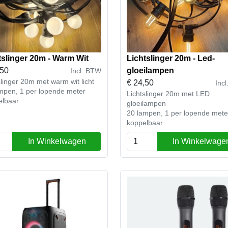
tslinger 20m - Warm Wit
Lichtslinger 20m - Led-
,50
gloeilampen
Incl. BTW
slinger 20m met warm wit licht
€
24,50
Inc
mpen, 1 per lopende meter
Lichtslinger 20m met LED
elbaar
gloeilampen
20 lampen, 1 per lopende met
koppelbaar
In Winkelwagen
In Winkelwage