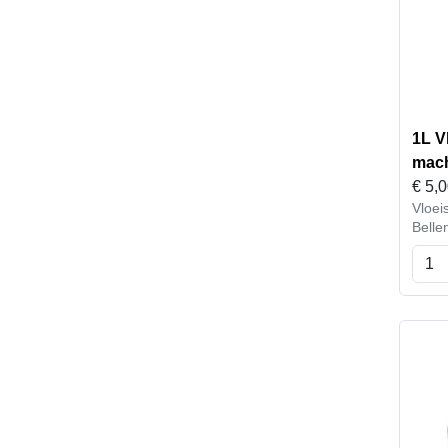
1L V
mac
€
5,
Vloei
Belle