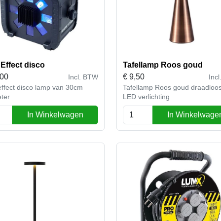
Effect disco
Tafellamp Roos goud
,00
€
9,50
Incl. BTW
Inc
ffect disco lamp van 30cm
Tafellamp Roos goud draadloo
ter
LED verlichting
In Winkelwagen
In Winkelwage