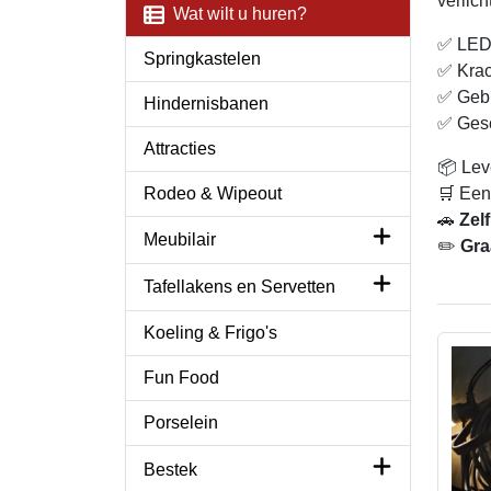
verlich
Wat wilt u huren?
✅ LED 
Springkastelen
✅ Krac
✅ Gebr
Hindernisbanen
✅ Gesc
Attracties
📦 Lev
Rodeo & Wipeout
🛒 Een
🚗
Zel
Meubilair
✏️
Gra
Tafellakens en Servetten
Koeling & Frigo's
Fun Food
Porselein
Bestek