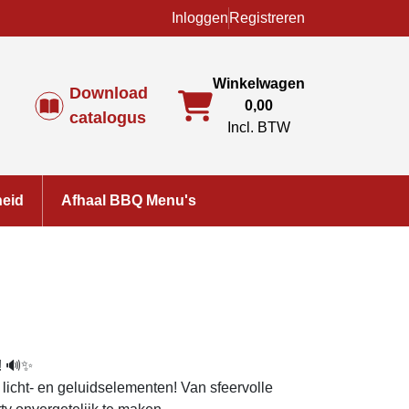
Inloggen
Registreren
Winkelwagen
Download
0,00
catalogus
Incl. BTW
heid
Afhaal BBQ Menu's
!
🔊✨
licht- en geluidselementen! Van sfeervolle