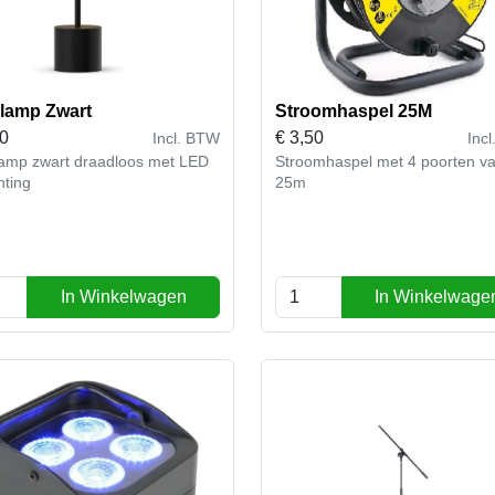
llamp Zwart
Stroomhaspel 25M
50
€
3,50
Incl. BTW
Inc
lamp zwart draadloos met LED
Stroomhaspel met 4 poorten v
chting
25m
In Winkelwagen
In Winkelwage