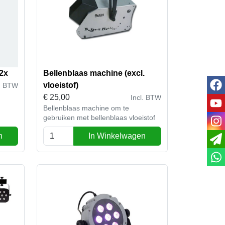
2x
Bellenblaas machine (excl.
fac
vloeistof)
l. BTW
€
25,00
Incl. BTW
you
Bellenblaas machine om te
gebruiken met bellenblaas vloeistof
ins
n
In Winkelwagen