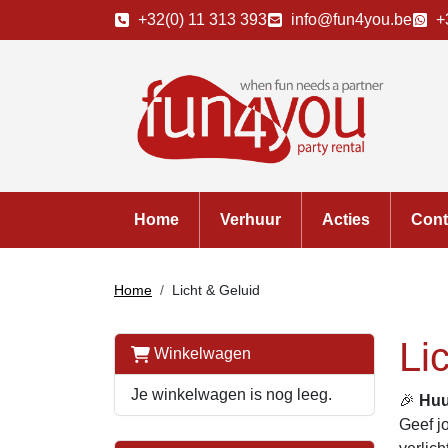
+32(0) 11 313 393
info@fun4you.be
+
Home
Verhuur
Acties
Cont
Home
Licht & Geluid
Li
Winkelwagen
Je winkelwagen is nog leeg.
🎉
Huu
Geef j