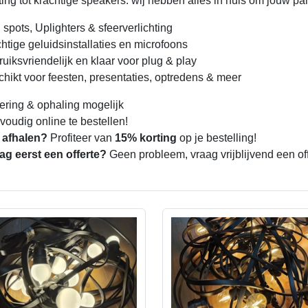
ting tot krachtige speakers: wij hebben alles in huis om jouw pa
spots, Uplighters & sfeerverlichting
htige geluidsinstallaties en microfoons
uiksvriendelijk en klaar voor plug & play
hikt voor feesten, presentaties, optredens & meer
ering & ophaling mogelijk
voudig online te bestellen!
f afhalen?
Profiteer van
15% korting
op je bestelling!
ag eerst een offerte?
Geen probleem, vraag vrijblijvend een of