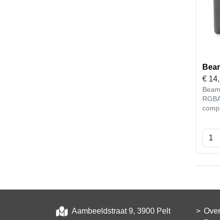
Beam
€
14
Beamz
RGBAW-UV
comp
Aambeeldstraat 9, 3900 Pelt
Over