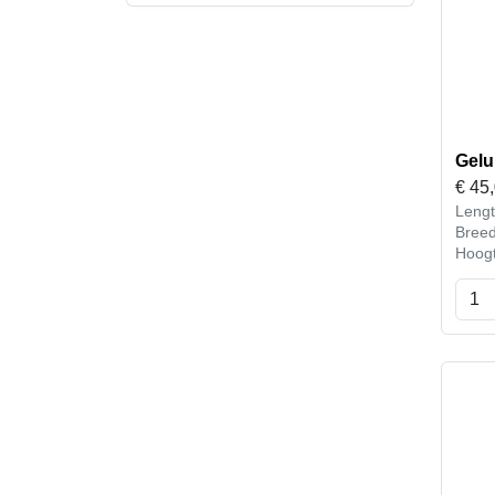
Gelu
€
45
Leng
Bree
Hoog