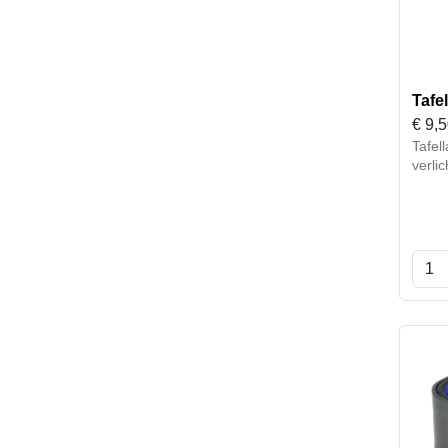
Tafe
€
9,
Tafel
verli