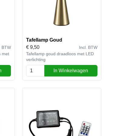
Tafellamp Goud
€
9,50
l. BTW
Incl. BTW
s met
Tafellamp goud draadloos met LED
verlichting
n
In Winkelwagen