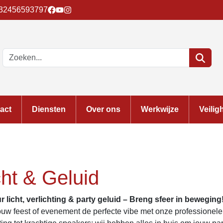
32456593797
act
Diensten
Over ons
Werkwijze
Veilig
cht & Geluid
r licht, verlichting & party geluid – Breng sfeer in beweging
ouw feest of evenement de perfecte vibe met onze professionele 