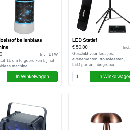
loeistof bellenblaas
LED Statief
hine
€
50,00
Inc
Geschikt voor feestjes,
00
Incl. BTW
evenementen, trouwfeesten, ...
stof 1L om te gebruiken bij het
LED parren inbegrepen
nblaas machine
In Winkelwagen
In Winkelwage