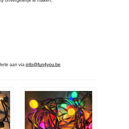
rty onvergetelijk te maken.
ferte aan via
info@fun4you.be