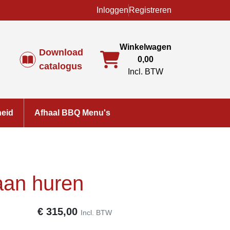
Inloggen
Registreren
Winkelwagen
Download
0,00
catalogus
Incl. BTW
heid
Afhaal BBQ Menu's
aan huren
€
315,00
Incl. BTW