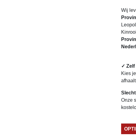
Wij le
Provin
Leopol
Kinroo
Provin
Nederl
✓ Zelf
Kies j
afhaal
Slecht
Onze s
kostelo
OPT