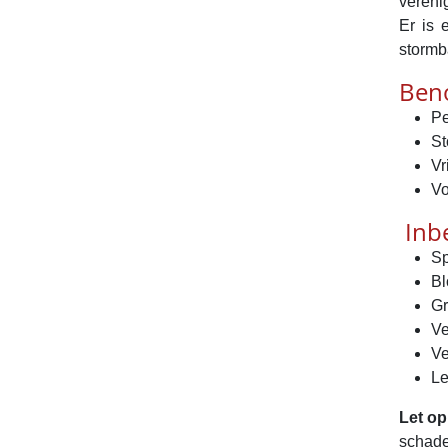
vereni
Er is 
stormba
Ben
Pe
St
Vr
Vo
Inbe
Sp
Bl
Gr
Ve
Ve
Le
Let op
schade