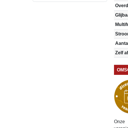
Overd
Glijb
Multi
Stro
Aanta
Zelf a
OMS
Onze 