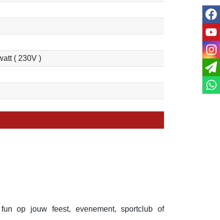
fac
you
ins
watt ( 230V )
l fun op jouw feest, evenement, sportclub of