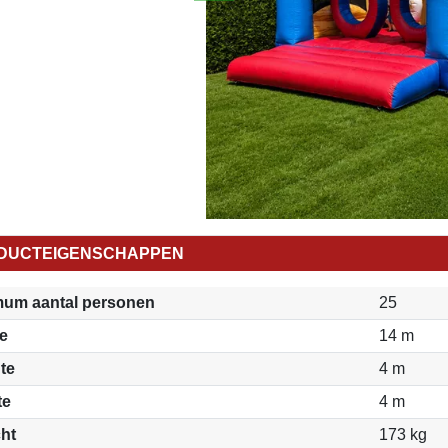
DUCTEIGENSCHAPPEN
um aantal personen
25
e
14 m
te
4 m
te
4 m
ht
173 kg