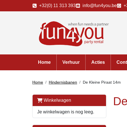
+32(0) 11 313 393
info@fun4you.be
+
Home
Verhuur
Acties
Cont
Home
Hindernisbanen
De Kleine Piraat 14m
De
Winkelwagen
Je winkelwagen is nog leeg.