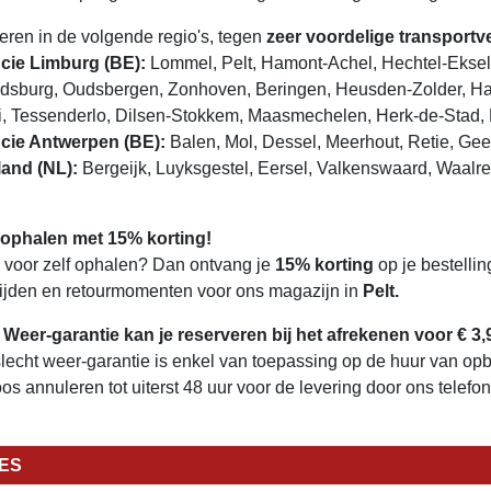
veren in de volgende regio's, tegen
zeer voordelige transport
cie Limburg (BE):
Lommel, Pelt, Hamont-Achel, Hechtel-Eksel,
dsburg, Oudsbergen, Zonhoven, Beringen, Heusden-Zolder, Ha
i, Tessenderlo, Dilsen-Stokkem, Maasmechelen, Herk-de-Stad, 
cie Antwerpen (BE):
Balen, Mol, Dessel, Meerhout, Retie, Gee
and (NL):
Bergeijk, Luyksgestel, Eersel, Valkenswaard, Waalre
 ophalen met 15% korting!
e voor zelf ophalen? Dan ontvang je
15% korting
op je bestellin
tijden en retourmomenten voor ons magazijn in
Pelt.
 Weer-garantie kan je reserveren bij het afrekenen voor € 3,
lecht weer-garantie is enkel van toepassing op de huur van opbla
os annuleren tot uiterst 48 uur voor de levering door ons telefo
IES