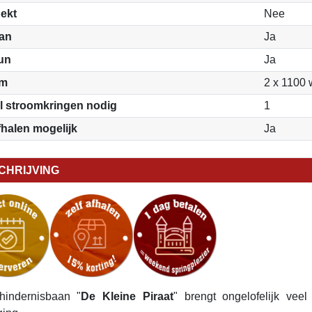
ekt
Nee
aan
Ja
fun
Ja
om
2 x 1100 
l stroomkringen nodig
1
fhalen mogelijk
Ja
CHRIJVING
hindernisbaan "
De Kleine Piraat
" brengt ongelofelijk vee