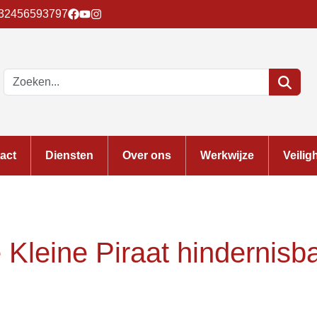
32456593797
act
Diensten
Over ons
Werkwijze
Veilig
 Kleine Piraat hindernisb