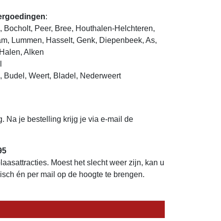
vergoedingen
:
 Bocholt, Peer, Bree, Houthalen-Helchteren,
m, Lummen, Hasselt, Genk, Diepenbeek, As,
Halen, Alken
l
, Budel, Weert, Bladel, Nederweert
g. Na je bestelling krijg je via e-mail de
95
asattracties. Moest het slecht weer zijn, kan u
nisch én per mail op de hoogte te brengen.