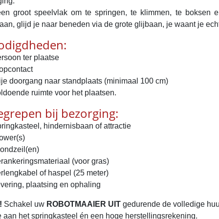
ging.
een groot speelvlak om te springen, te klimmen, te boksen 
an, glijd je naar beneden via de grote glijbaan, je waant je ech
odigdheden:
rsoon ter plaatse
opcontact
ije doorgang naar standplaats (minimaal 100 cm)
ldoende ruimte voor het plaatsen.
grepen bij bezorging:
ringkasteel, hindernisbaan of attractie
ower(s)
ondzeil(en)
rankeringsmateriaal (voor gras)
rlengkabel of haspel (25 meter)
vering, plaatsing en ophaling
!
Schakel uw
ROBOTMAAIER UIT
gedurende de volledige huu
 aan het springkasteel én een hoge herstellingsrekening.