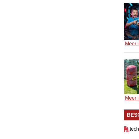
Meer i
Meer i
BES
tech