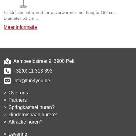
Elektrische infrarood terrasverwarmer met hoogte 182 cm -
Diameter 53 cm
- 11 KW
Meer informatie
- Verbruik: 1048 g/u
Aambeeldstraat 9, 3900 Pelt
+32(0) 11 313 393
info@fun4you.be
Over ons
Partners
Springkasteel huren?
Hindernisbaan huren?
Attractie huren?
Levering