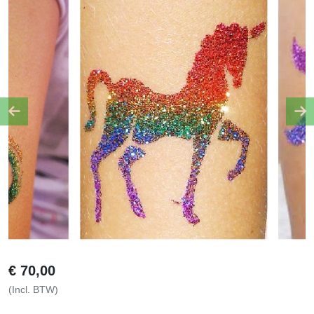
Previous
Ne
€
70,00
(Incl. BTW)