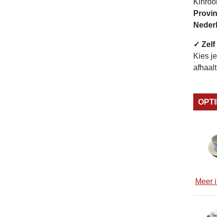
Kinroo
Provin
Neder
✓ Zelf
Kies j
afhaal
OPT
Meer i