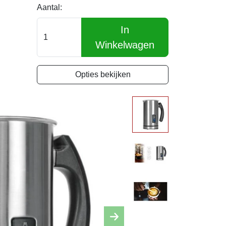
Aantal:
In
Winkelwagen
Opties bekijken
Next