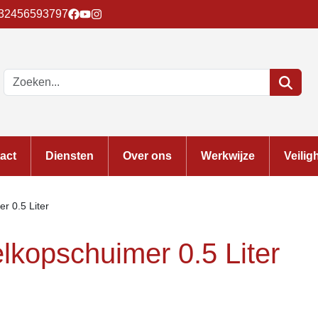
32456593797
act
Diensten
Over ons
Werkwijze
Veilig
r 0.5 Liter
lkopschuimer 0.5 Liter