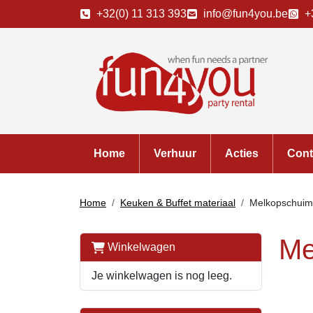
+32(0) 11 313 393
info@fun4you.be
+
Home
Verhuur
Acties
Cont
Home
Keuken & Buffet materiaal
Melkopschuime
Me
Winkelwagen
Je winkelwagen is nog leeg.