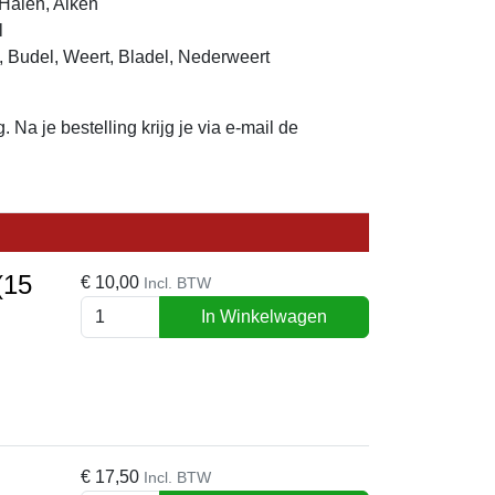
Halen, Alken
l
, Budel, Weert, Bladel, Nederweert
g. Na je bestelling krijg je via e-mail de
(15
€
10,00
Incl. BTW
In Winkelwagen
€
17,50
Incl. BTW