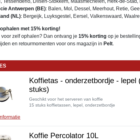
i, Tessenderlo, Dilsen-Stokkem, Maasmechelen, Herk-de-Stad, 
cie Antwerpen (BE)
: Balen, Mol, Dessel, Meerhout, Retie, Gee
land (NL)
: Bergeijk, Luyksgestel, Eersel, Valkenswaard, Waalre
 ophalen met 15% korting!
e voor zelf ophalen? Dan ontvang je
15% korting
op je bestellin
tijden en retourmomenten voor ons magazijn in
Pelt
.
IES
Koffietas - onderzetbordje - lepel 
stuks)
Geschikt voor het serveren van koffie
15 stuks koffietassen, lepel, onderzetbordje
nformatie
Koffie Percolator 10L