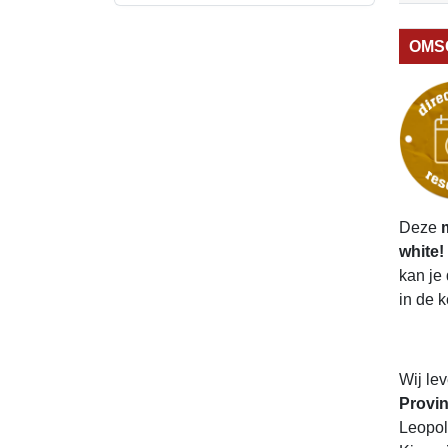
OMS
Deze
white!
kan je
in de 
Wij le
Provin
Leopol