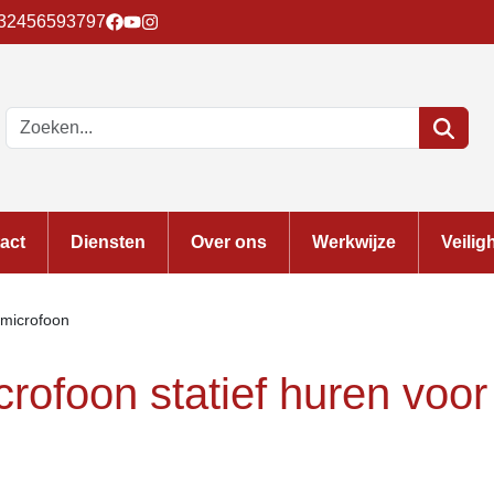
32456593797
act
Diensten
Over ons
Werkwijze
Veilig
 microfoon
crofoon statief huren voo