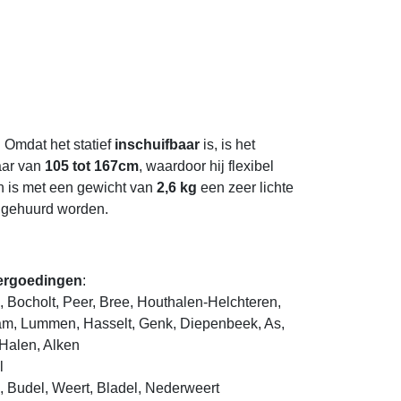
 Omdat het statief
inschuifbaar
is, is het
baar van
105 tot 167cm
, waardoor hij flexibel
 is met een gewicht van
2,6 kg
een zeer lichte
ijgehuurd worden.
vergoedingen
:
 Bocholt, Peer, Bree, Houthalen-Helchteren,
m, Lummen, Hasselt, Genk, Diepenbeek, As,
Halen, Alken
l
, Budel, Weert, Bladel, Nederweert