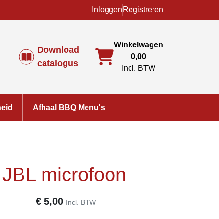
Inloggen
Registreren
Winkelwagen
Download
0,00
catalogus
Incl. BTW
heid
Afhaal BBQ Menu's
r JBL microfoon
€
5,00
Incl. BTW