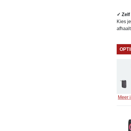
✓ Zelf
Kies j
afhaal
OPT
Meer i