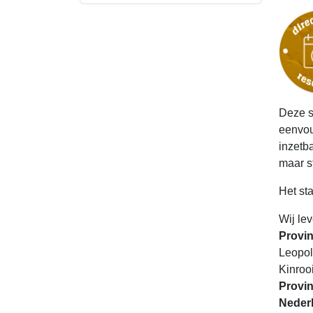
Deze s
eenvou
inzetb
maar s
Het st
Wij le
Provin
Leopol
Kinroo
Provin
Nederl