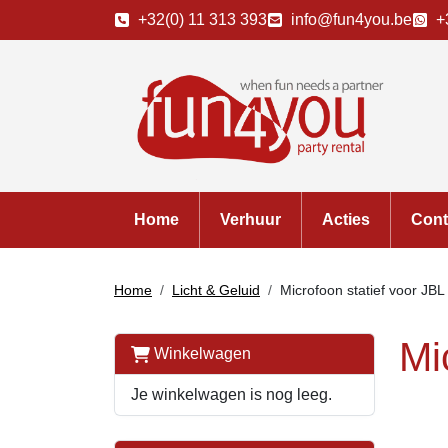
+32(0) 11 313 393
info@fun4you.be
+
Home
Verhuur
Acties
Cont
Home
Licht & Geluid
Microfoon statief voor JBL
Mi
Winkelwagen
Je winkelwagen is nog leeg.