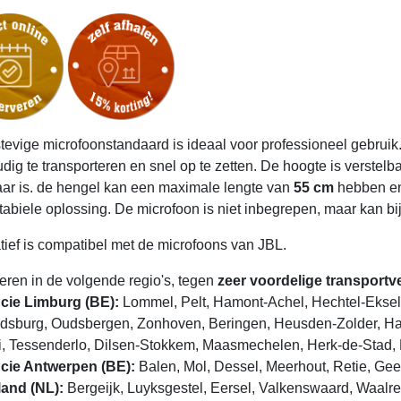
tevige microfoonstandaard is ideaal voor professioneel gebruik.
dig te transporteren en snel op te zetten. De hoogte is verstel
aar is. de hengel kan een maximale lengte van
55 cm
hebben en
tabiele oplossing. De microfoon is niet inbegrepen, maar kan b
atief is compatibel met de microfoons van JBL.
veren in de volgende regio's, tegen
zeer voordelige transport
cie Limburg (BE):
Lommel, Pelt, Hamont-Achel, Hechtel-Eksel,
dsburg, Oudsbergen, Zonhoven, Beringen, Heusden-Zolder, Ha
i, Tessenderlo, Dilsen-Stokkem, Maasmechelen, Herk-de-Stad, 
cie Antwerpen (BE):
Balen, Mol, Dessel, Meerhout, Retie, Gee
and (NL):
Bergeijk, Luyksgestel, Eersel, Valkenswaard, Waalre