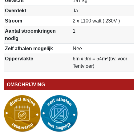
Gewicht
197 kg
Overdekt
Ja
Stroom
2 x 1100 watt ( 230V )
Aantal stroomkringen
1
nodig
Zelf afhalen mogelijk
Nee
Oppervlakte
6m x 9m = 54m² (bv. voor
Tentvloer)
OMSCHRIJVING