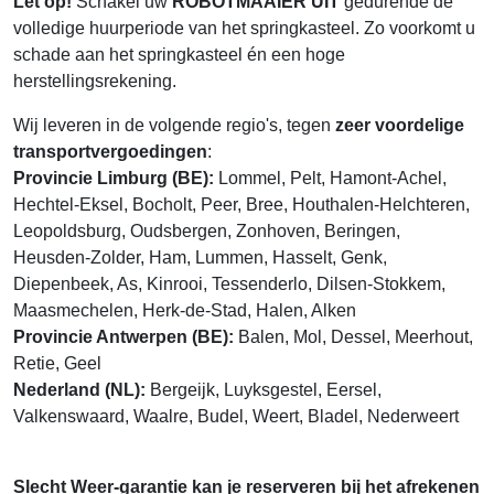
Let op!
Schakel uw
ROBOTMAAIER UIT
gedurende de
volledige huurperiode van het springkasteel. Zo voorkomt u
schade aan het springkasteel én een hoge
herstellingsrekening.
Wij leveren in de volgende regio's, tegen
zeer voordelige
transportvergoedingen
:
Provincie Limburg (BE):
Lommel, Pelt, Hamont-Achel,
Hechtel-Eksel, Bocholt, Peer, Bree, Houthalen-Helchteren,
Leopoldsburg, Oudsbergen, Zonhoven, Beringen,
Heusden-Zolder, Ham, Lummen, Hasselt, Genk,
Diepenbeek, As, Kinrooi, Tessenderlo, Dilsen-Stokkem,
Maasmechelen, Herk-de-Stad, Halen, Alken
Provincie Antwerpen (BE):
Balen, Mol, Dessel, Meerhout,
Retie, Geel
Nederland (NL):
Bergeijk, Luyksgestel, Eersel,
Valkenswaard, Waalre, Budel, Weert, Bladel, Nederweert
Slecht Weer-garantie kan je reserveren bij het afrekenen