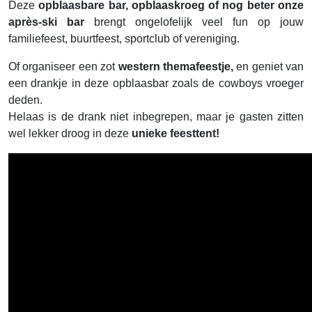
Deze
opblaasbare bar, opblaaskroeg of nog beter onze
après-ski bar
brengt ongelofelijk veel fun op jouw
familiefeest, buurtfeest, sportclub of vereniging.
Of organiseer een zot
western themafeestje,
en geniet van
een drankje in deze opblaasbar zoals de cowboys vroeger
deden.
Helaas is de drank niet inbegrepen, maar je gasten zitten
wel lekker droog in deze
unieke feesttent!