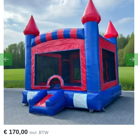
Previous
Ne
€
170,00
Incl. BTW