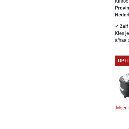
Kinroo
Provin
Neder
✓ Zelf
Kies j
afhaal
OPT
Meer i