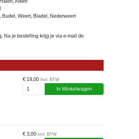
Halen, Alken
l
, Budel, Weert, Bladel, Nederweert
g. Na je bestelling krijg je via e-mail de
€
18,00
Incl. BTW
In Winkelwagen
€
3,00
Incl. BTW