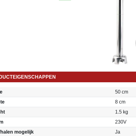
DUCTEIGENSCHAPPEN
e
50 cm
te
8 cm
ht
1.5 kg
om
230V
fhalen mogelijk
Ja