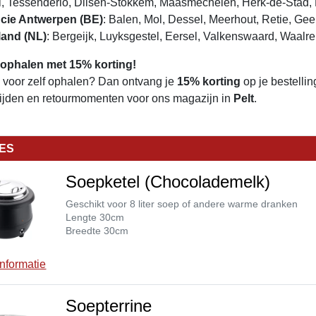
i, Tessenderlo, Dilsen-Stokkem, Maasmechelen, Herk-de-Stad, 
cie Antwerpen (BE)
: Balen, Mol, Dessel, Meerhout, Retie, Gee
land (NL)
: Bergeijk, Luyksgestel, Eersel, Valkenswaard, Waalre
 ophalen met 15% korting!
e voor zelf ophalen? Dan ontvang je
15% korting
op je bestellin
tijden en retourmomenten voor ons magazijn in
Pelt
.
IES
Soepketel (Chocolademelk)
Geschikt voor 8 liter soep of andere warme dranken
Lengte 30cm
Breedte 30cm
nformatie
Soepterrine