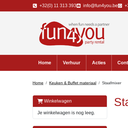
+32(0) 11 313 393
info@fun4you.be
+
Home
Verhuur
Acties
Cont
Home
Keuken & Buffet materiaal
Staafmixer
St
Winkelwagen
Je winkelwagen is nog leeg.