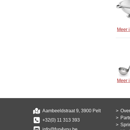
Meer i
Meer i
Aambeeldstraat 9, 3900 Pelt
Over
Part
+32(0) 11 313 393
Spri
info@fun4you.be