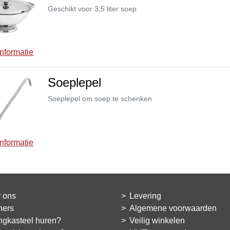
Geschikt voor 3,5 liter soep
nformatie
Soeplepel
Soeplepel om soep te schenken
nformatie
 ons
Levering
ners
Algemene voorwaarden
ngkasteel huren?
Veilig winkelen