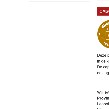
OMS
Deze
in de 
De cap
eetdag
Wij le
Provin
Leopol