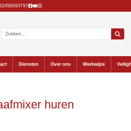
32456593797
act
Diensten
Over ons
Werkwijze
Veilig
aafmixer huren