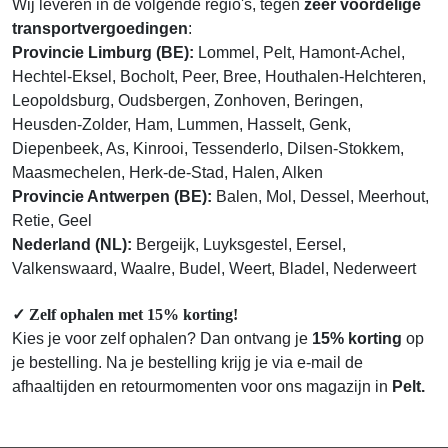
Wij leveren in de volgende regio's, tegen
zeer voordelige
transportvergoedingen
:
Provincie Limburg (BE):
Lommel, Pelt, Hamont-Achel,
Hechtel-Eksel, Bocholt, Peer, Bree, Houthalen-Helchteren,
Leopoldsburg, Oudsbergen, Zonhoven, Beringen,
Heusden-Zolder, Ham, Lummen, Hasselt, Genk,
Diepenbeek, As, Kinrooi, Tessenderlo, Dilsen-Stokkem,
Maasmechelen, Herk-de-Stad, Halen, Alken
Provincie Antwerpen (BE):
Balen, Mol, Dessel, Meerhout,
Retie, Geel
Nederland (NL):
Bergeijk, Luyksgestel, Eersel,
Valkenswaard, Waalre, Budel, Weert, Bladel, Nederweert
✓
Zelf ophalen met 15% korting!
Kies je voor zelf ophalen? Dan ontvang je
15% korting
op
je bestelling. Na je bestelling krijg je via e-mail de
afhaaltijden en retourmomenten voor ons magazijn in
Pelt.