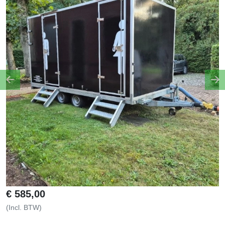
Previous
Ne
€
585,00
(Incl. BTW)