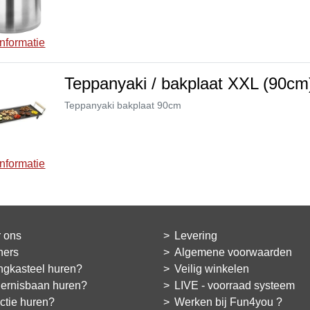
nformatie
Teppanyaki / bakplaat XXL (90cm
Teppanyaki bakplaat 90cm
nformatie
 ons
Levering
ners
Algemene voorwaarden
ngkasteel huren?
Veilig winkelen
ernisbaan huren?
LIVE - voorraad systeem
actie huren?
Werken bij Fun4you ?