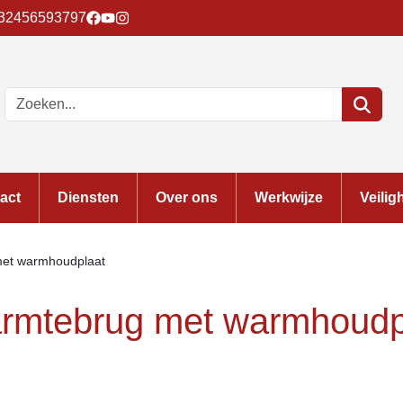
32456593797
act
Diensten
Over ons
Werkwijze
Veilig
et warmhoudplaat
rmtebrug met warmhoudp