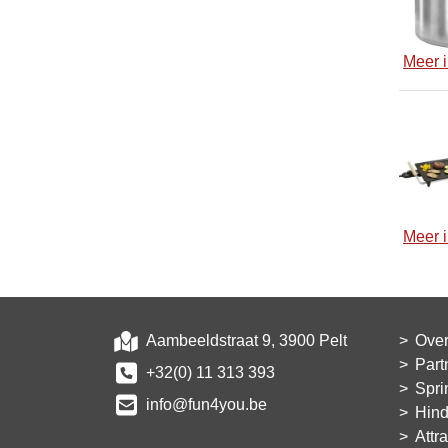
Meer i
Meer i
Aambeeldstraat 9, 3900 Pelt
Over
Part
+32(0) 11 313 393
Spri
info@fun4you.be
Hind
Attr