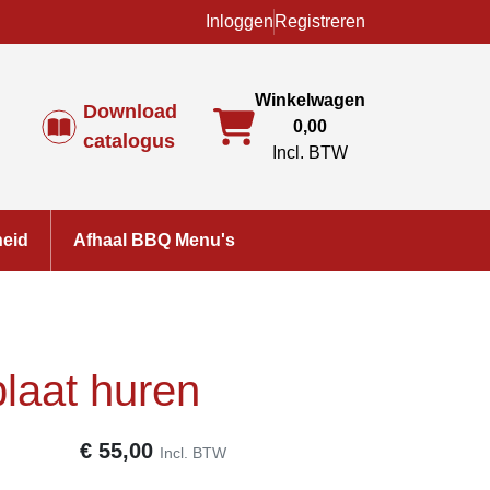
Inloggen
Registreren
Winkelwagen
Download
0,00
catalogus
Incl. BTW
heid
Afhaal BBQ Menu's
laat huren
€
55,00
Incl. BTW