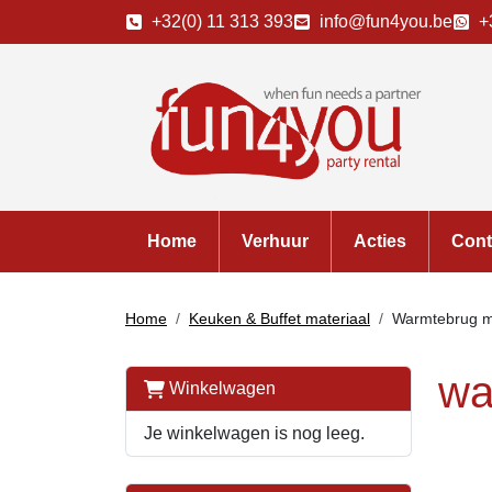
+32(0) 11 313 393
info@fun4you.be
+
Home
Verhuur
Acties
Cont
Home
Keuken & Buffet materiaal
Warmtebrug m
wa
Winkelwagen
Je winkelwagen is nog leeg.