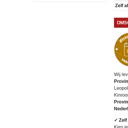
Zelf a
OMS
Wij le
Provin
Leopol
Kinroo
Provin
Neder
✓ Zelf
Kies j