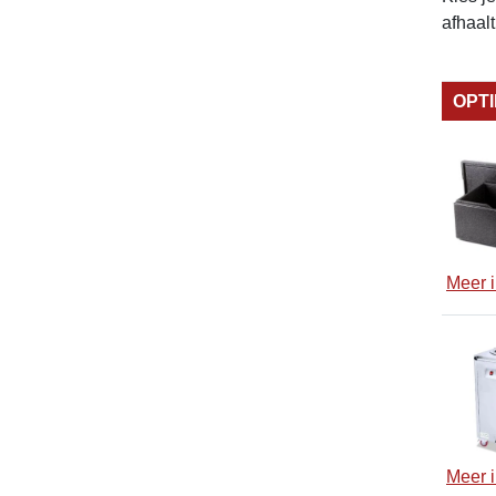
afhaal
OPT
Meer i
Meer i