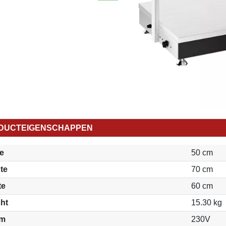
DUCTEIGENSCHAPPEN
e
50 cm
te
70 cm
te
60 cm
ht
15.30 kg
om
230V