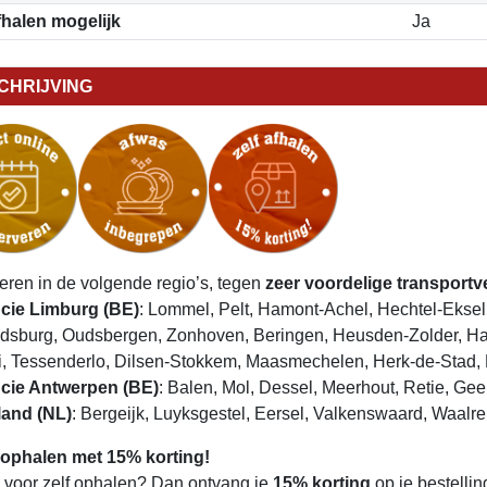
fhalen mogelijk
Ja
CHRIJVING
veren in de volgende regio’s, tegen
zeer voordelige transport
cie Limburg (BE)
: Lommel, Pelt, Hamont-Achel, Hechtel-Eksel
dsburg, Oudsbergen, Zonhoven, Beringen, Heusden-Zolder, Ha
i, Tessenderlo, Dilsen-Stokkem, Maasmechelen, Herk-de-Stad, 
cie Antwerpen (BE)
: Balen, Mol, Dessel, Meerhout, Retie, Gee
land (NL)
: Bergeijk, Luyksgestel, Eersel, Valkenswaard, Waalre
 ophalen met 15% korting!
e voor zelf ophalen? Dan ontvang je
15% korting
op je bestellin