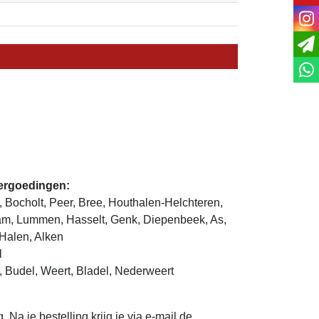
ins
vergoedingen:
, Bocholt, Peer, Bree, Houthalen-Helchteren,
m, Lummen, Hasselt, Genk, Diepenbeek, As,
Halen, Alken
l
, Budel, Weert, Bladel, Nederweert
g. Na je bestelling krijg je via e-mail de